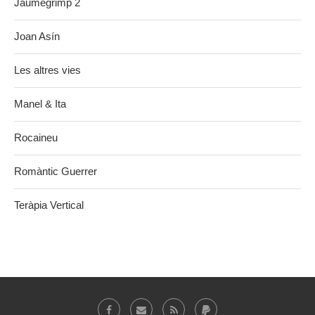
Jaumegrimp 2
Joan Asín
Les altres vies
Manel & Ita
Rocaineu
Romàntic Guerrer
Teràpia Vertical