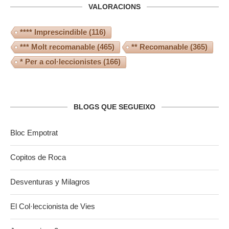
VALORACIONS
**** Imprescindible
(116)
*** Molt recomanable
(465)
** Recomanable
(365)
* Per a col·leccionistes
(166)
BLOGS QUE SEGUEIXO
Bloc Empotrat
Copitos de Roca
Desventuras y Milagros
El Col·leccionista de Vies