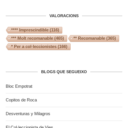
VALORACIONS
**** Imprescindible
(116)
*** Molt recomanable
(465)
** Recomanable
(365)
* Per a col·leccionistes
(166)
BLOGS QUE SEGUEIXO
Bloc Empotrat
Copitos de Roca
Desventuras y Milagros
El Col·leccionista de Vies