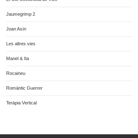
Jaumegrimp 2
Joan Asín
Les altres vies
Manel & Ita
Rocaineu
Romàntic Guerrer
Teràpia Vertical