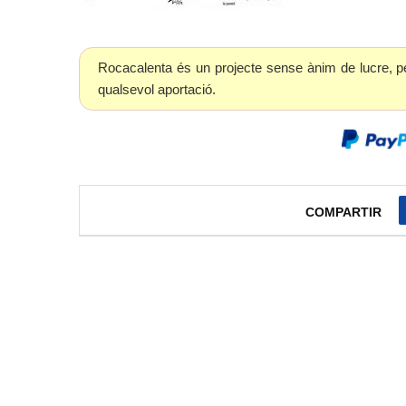
Rocacalenta és un projecte sense ànim de lucre, p
qualsevol aportació.
COMPARTIR