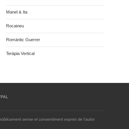
Manel & Ita
Rocaineu
Romàntic Guerrer
Teràpia Vertical
YPAL
r públicament sense el consentiment exprés de l’autor.