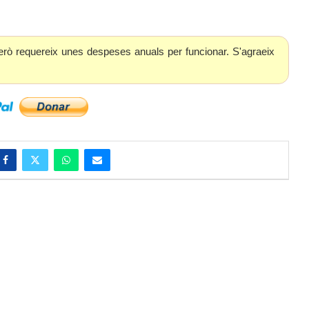
erò requereix unes despeses anuals per funcionar. S'agraeix