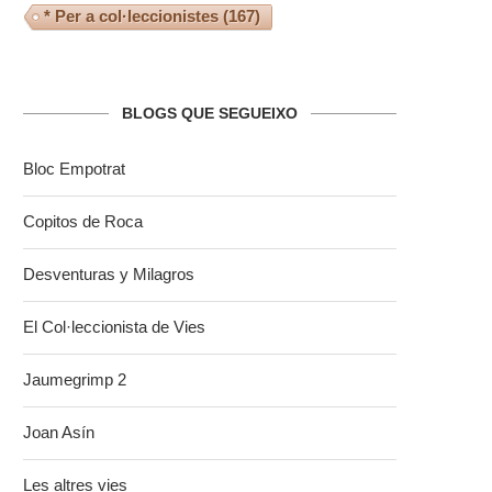
* Per a col·leccionistes
(167)
BLOGS QUE SEGUEIXO
Bloc Empotrat
Copitos de Roca
Desventuras y Milagros
El Col·leccionista de Vies
Jaumegrimp 2
Joan Asín
Les altres vies