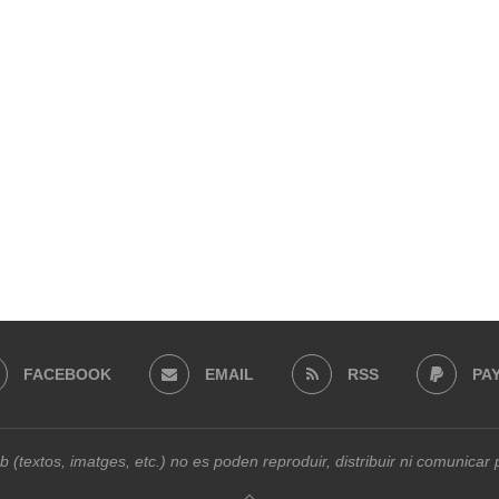
FACEBOOK
EMAIL
RSS
PA
b (textos, imatges, etc.) no es poden reproduir, distribuir ni comunica