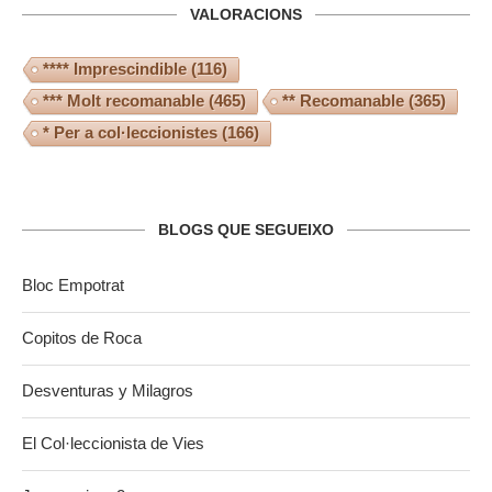
VALORACIONS
**** Imprescindible
(116)
*** Molt recomanable
(465)
** Recomanable
(365)
* Per a col·leccionistes
(166)
BLOGS QUE SEGUEIXO
Bloc Empotrat
Copitos de Roca
Desventuras y Milagros
El Col·leccionista de Vies