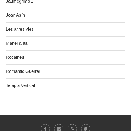
Jaumegrimp 2
Joan Asín
Les altres vies
Manel & Ita
Rocaineu
Romàntic Guerrer
Teràpia Vertical