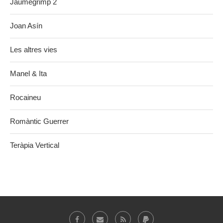
Jaumegrimp 2
Joan Asín
Les altres vies
Manel & Ita
Rocaineu
Romàntic Guerrer
Teràpia Vertical