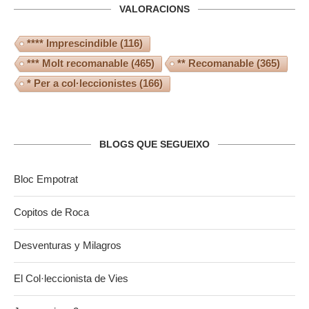
VALORACIONS
**** Imprescindible
(116)
*** Molt recomanable
(465)
** Recomanable
(365)
* Per a col·leccionistes
(166)
BLOGS QUE SEGUEIXO
Bloc Empotrat
Copitos de Roca
Desventuras y Milagros
El Col·leccionista de Vies