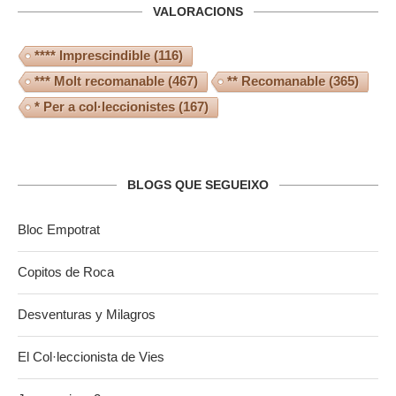
VALORACIONS
**** Imprescindible
(116)
*** Molt recomanable
(467)
** Recomanable
(365)
* Per a col·leccionistes
(167)
BLOGS QUE SEGUEIXO
Bloc Empotrat
Copitos de Roca
Desventuras y Milagros
El Col·leccionista de Vies