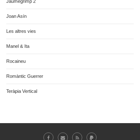
Jaumegrimp 2
Joan Asín
Les altres vies
Manel & Ita
Rocaineu
Romàntic Guerrer
Teràpia Vertical