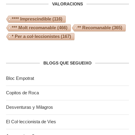
VALORACIONS
**** Imprescindible
(116)
*** Molt recomanable
(466)
** Recomanable
(365)
* Per a col·leccionistes
(167)
BLOGS QUE SEGUEIXO
Bloc Empotrat
Copitos de Roca
Desventuras y Milagros
El Col·leccionista de Vies