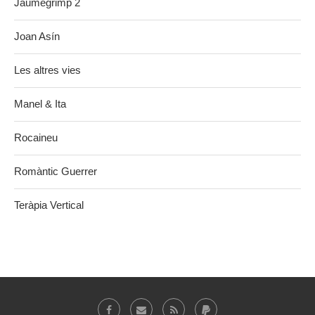
Jaumegrimp 2
Joan Asín
Les altres vies
Manel & Ita
Rocaineu
Romàntic Guerrer
Teràpia Vertical