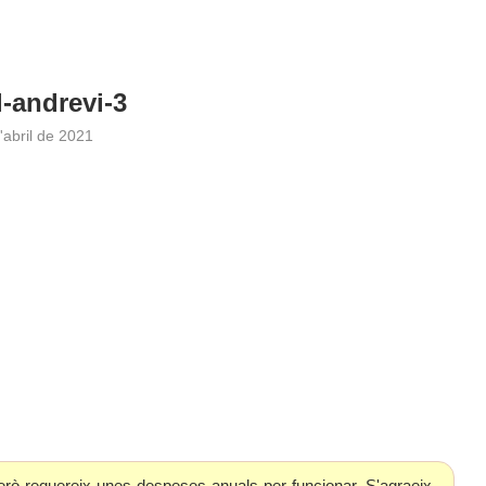
-andrevi-3
'abril de 2021
erò requereix unes despeses anuals per funcionar. S'agraeix