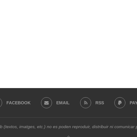
FACEBOOK
EMAIL
RSS
PA
b (textos, imatges, etc.) no es poden reproduir, distribuir ni comunica