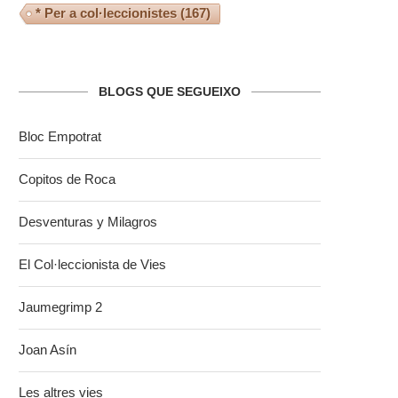
* Per a col·leccionistes
(167)
BLOGS QUE SEGUEIXO
Bloc Empotrat
Copitos de Roca
Desventuras y Milagros
El Col·leccionista de Vies
Jaumegrimp 2
Joan Asín
Les altres vies