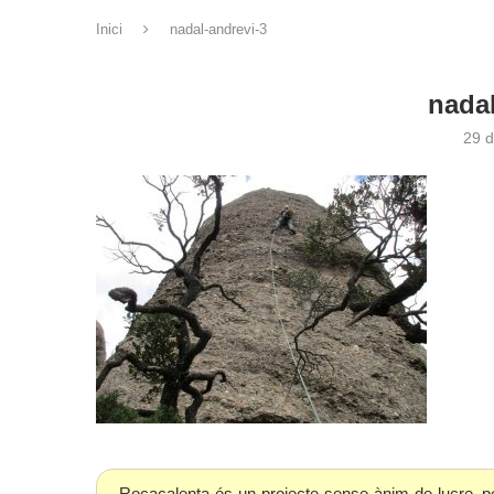
Inici
nadal-andrevi-3
nadal
29 d
Rocacalenta és un projecte sense ànim de lucre, p