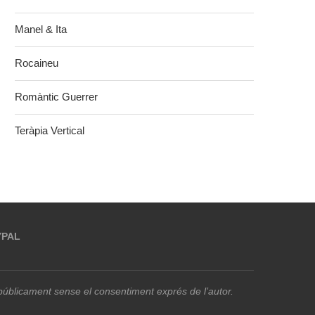
Manel & Ita
Rocaineu
Romàntic Guerrer
Teràpia Vertical
YPAL
r públicament sense el consentiment exprés de l’autor.