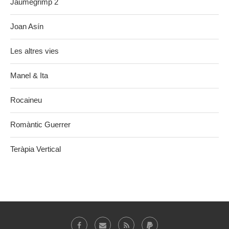
Jaumegrimp 2
Joan Asín
Les altres vies
Manel & Ita
Rocaineu
Romàntic Guerrer
Teràpia Vertical