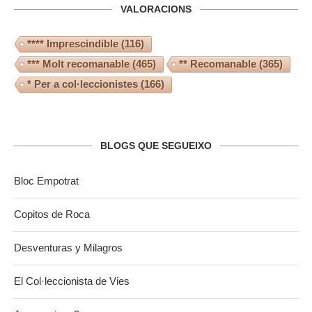
VALORACIONS
**** Imprescindible
(116)
*** Molt recomanable
(465)
** Recomanable
(365)
* Per a col·leccionistes
(166)
BLOGS QUE SEGUEIXO
Bloc Empotrat
Copitos de Roca
Desventuras y Milagros
El Col·leccionista de Vies