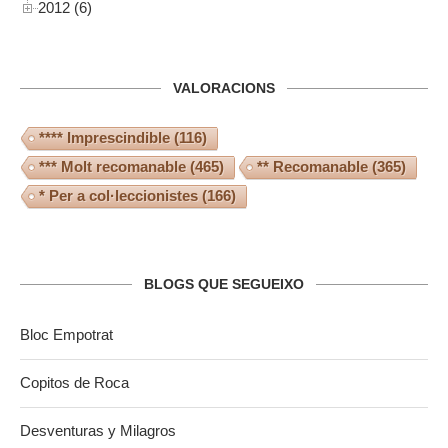
2012 (6)
VALORACIONS
**** Imprescindible
(116)
*** Molt recomanable
(465)
** Recomanable
(365)
* Per a col·leccionistes
(166)
BLOGS QUE SEGUEIXO
Bloc Empotrat
Copitos de Roca
Desventuras y Milagros