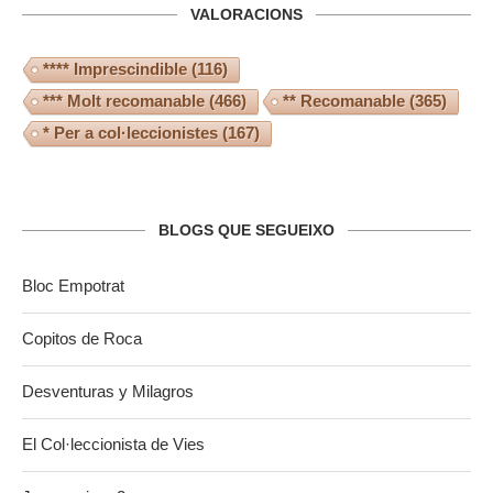
VALORACIONS
**** Imprescindible
(116)
*** Molt recomanable
(466)
** Recomanable
(365)
* Per a col·leccionistes
(167)
BLOGS QUE SEGUEIXO
Bloc Empotrat
Copitos de Roca
Desventuras y Milagros
El Col·leccionista de Vies