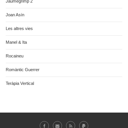
Jaumegrimp 2
Joan Asín
Les altres vies
Manel & Ita
Rocaineu
Romàntic Guerrer
Teràpia Vertical