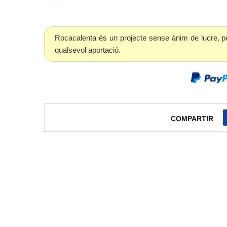
Rocacalenta és un projecte sense ànim de lucre, p
qualsevol aportació.
COMPARTIR