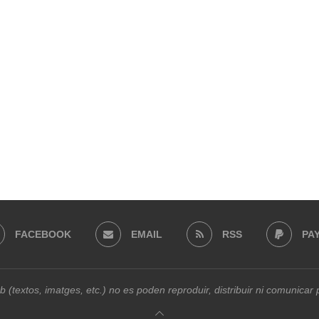
FACEBOOK
EMAIL
RSS
PA
b (textos, imatges, etc.) no es poden reproduir, distribuir ni comunica