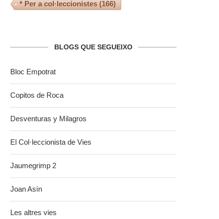
* Per a col·leccionistes
(166)
BLOGS QUE SEGUEIXO
Bloc Empotrat
Copitos de Roca
Desventuras y Milagros
El Col·leccionista de Vies
Jaumegrimp 2
Joan Asín
Les altres vies