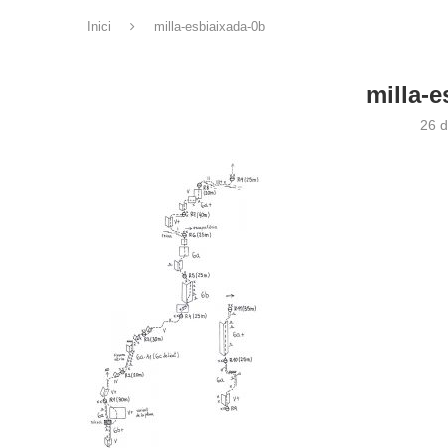
Inici
milla-esbiaixada-0b
milla-e
26 d