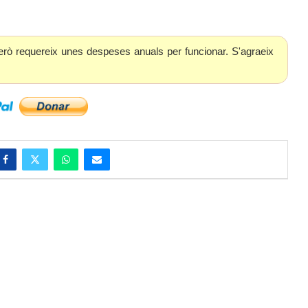
erò requereix unes despeses anuals per funcionar. S'agraeix