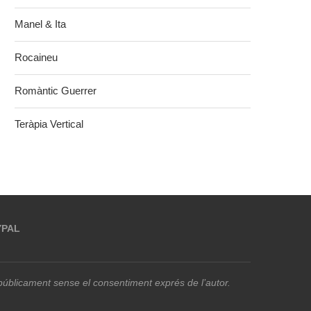
Manel & Ita
Rocaineu
Romàntic Guerrer
Teràpia Vertical
YPAL
r públicament sense el consentiment exprés de l’autor.