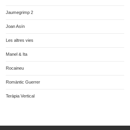
Jaumegrimp 2
Joan Asín
Les altres vies
Manel & Ita
Rocaineu
Romàntic Guerrer
Teràpia Vertical