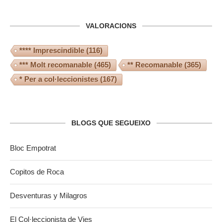
VALORACIONS
**** Imprescindible
(116)
*** Molt recomanable
(465)
** Recomanable
(365)
* Per a col·leccionistes
(167)
BLOGS QUE SEGUEIXO
Bloc Empotrat
Copitos de Roca
Desventuras y Milagros
El Col·leccionista de Vies