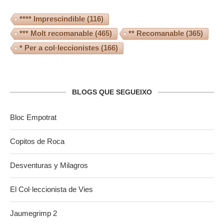
**** Imprescindible
(116)
*** Molt recomanable
(465)
** Recomanable
(365)
* Per a col·leccionistes
(166)
BLOGS QUE SEGUEIXO
Bloc Empotrat
Copitos de Roca
Desventuras y Milagros
El Col·leccionista de Vies
Jaumegrimp 2