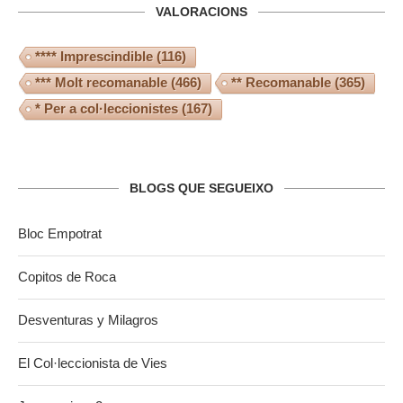
VALORACIONS
**** Imprescindible
(116)
*** Molt recomanable
(466)
** Recomanable
(365)
* Per a col·leccionistes
(167)
BLOGS QUE SEGUEIXO
Bloc Empotrat
Copitos de Roca
Desventuras y Milagros
El Col·leccionista de Vies