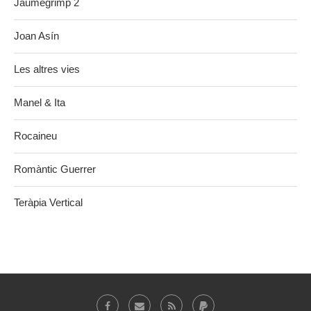
Jaumegrimp 2
Joan Asín
Les altres vies
Manel & Ita
Rocaineu
Romàntic Guerrer
Teràpia Vertical