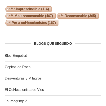
**** Imprescindible
(116)
*** Molt recomanable
(467)
** Recomanable
(365)
* Per a col·leccionistes
(167)
BLOGS QUE SEGUEIXO
Bloc Empotrat
Copitos de Roca
Desventuras y Milagros
El Col·leccionista de Vies
Jaumegrimp 2