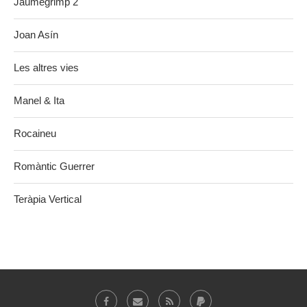
Jaumegrimp 2
Joan Asín
Les altres vies
Manel & Ita
Rocaineu
Romàntic Guerrer
Teràpia Vertical