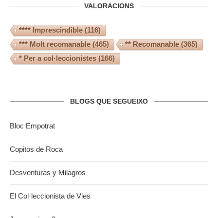
VALORACIONS
**** Imprescindible
(116)
*** Molt recomanable
(465)
** Recomanable
(365)
* Per a col·leccionistes
(166)
BLOGS QUE SEGUEIXO
Bloc Empotrat
Copitos de Roca
Desventuras y Milagros
El Col·leccionista de Vies