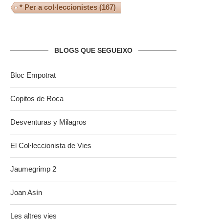
* Per a col·leccionistes
(167)
BLOGS QUE SEGUEIXO
Bloc Empotrat
Copitos de Roca
Desventuras y Milagros
El Col·leccionista de Vies
Jaumegrimp 2
Joan Asín
Les altres vies