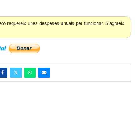
erò requereix unes despeses anuals per funcionar. S'agraeix