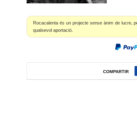
Rocacalenta és un projecte sense ànim de lucre, p
qualsevol aportació.
COMPARTIR