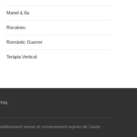
Manel & Ita
Rocaineu
Romàntic Guerrer
Teràpia Vertical
YPAL
r públicament sense el consentiment exprés de l’autor.