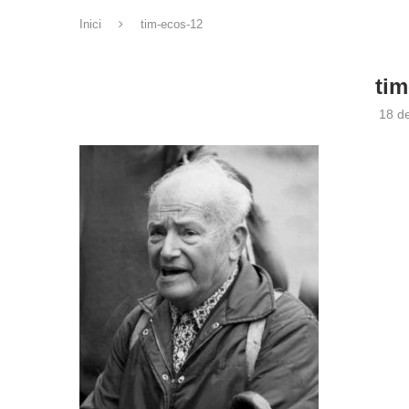
Inici
tim-ecos-12
tim
18 de