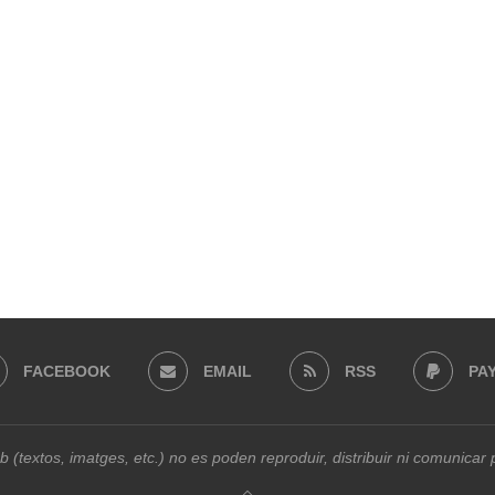
FACEBOOK
EMAIL
RSS
PA
b (textos, imatges, etc.) no es poden reproduir, distribuir ni comunica