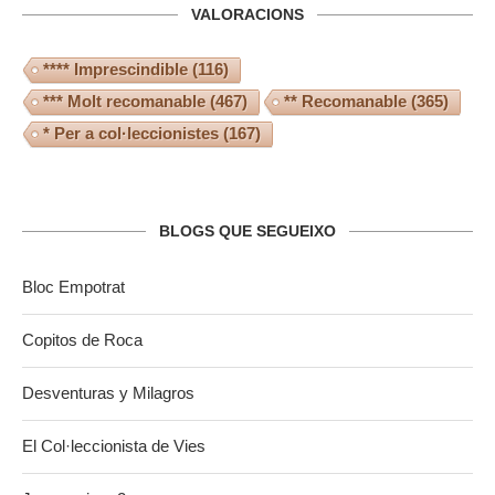
VALORACIONS
**** Imprescindible
(116)
*** Molt recomanable
(467)
** Recomanable
(365)
* Per a col·leccionistes
(167)
BLOGS QUE SEGUEIXO
Bloc Empotrat
Copitos de Roca
Desventuras y Milagros
El Col·leccionista de Vies