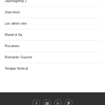
Jaumegrimp 2
Joan Asín
Les altres vies
Manel & Ita
Rocaineu
Romàntic Guerrer
Teràpia Vertical