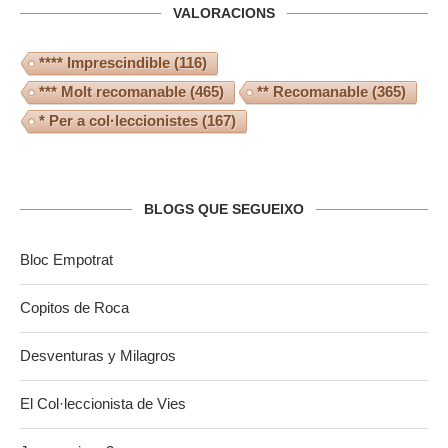
VALORACIONS
**** Imprescindible
(116)
*** Molt recomanable
(465)
** Recomanable
(365)
* Per a col·leccionistes
(167)
BLOGS QUE SEGUEIXO
Bloc Empotrat
Copitos de Roca
Desventuras y Milagros
El Col·leccionista de Vies