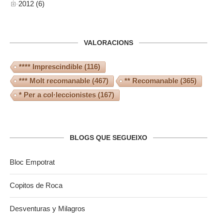
2012 (6)
VALORACIONS
**** Imprescindible
(116)
*** Molt recomanable
(467)
** Recomanable
(365)
* Per a col·leccionistes
(167)
BLOGS QUE SEGUEIXO
Bloc Empotrat
Copitos de Roca
Desventuras y Milagros