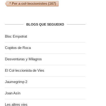
* Per a col·leccionistes
(167)
BLOGS QUE SEGUEIXO
Bloc Empotrat
Copitos de Roca
Desventuras y Milagros
El Col·leccionista de Vies
Jaumegrimp 2
Joan Asín
Les altres vies