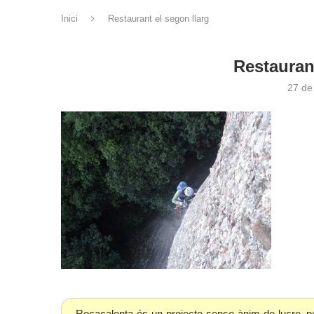
Inici
Restaurant el segon llarg
Restauran
27 de
Rocacalenta és un projecte sense ànim de lucre, p