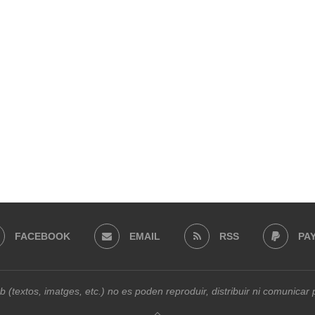
FACEBOOK
EMAIL
RSS
PA
b (textos, imatges, etc.) no es poden reproduir, distribuir ni comunica