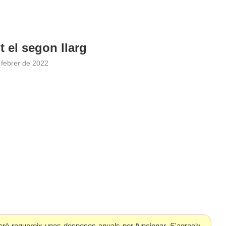
t el segon llarg
 febrer de 2022
erò requereix unes despeses anuals per funcionar. S'agraeix