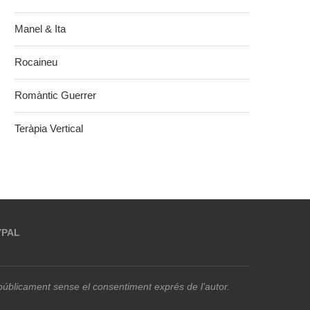
Manel & Ita
Rocaineu
Romàntic Guerrer
Teràpia Vertical
YPAL
r públicament sense el consentiment exprés de l’autor.