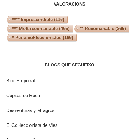
VALORACIONS
**** Imprescindible
(116)
*** Molt recomanable
(465)
** Recomanable
(365)
* Per a col·leccionistes
(166)
BLOGS QUE SEGUEIXO
Bloc Empotrat
Copitos de Roca
Desventuras y Milagros
El Col·leccionista de Vies