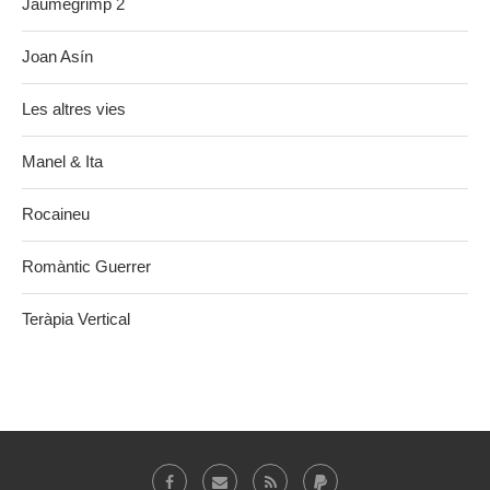
Jaumegrimp 2
Joan Asín
Les altres vies
Manel & Ita
Rocaineu
Romàntic Guerrer
Teràpia Vertical