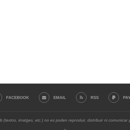
FACEBOOK
EMAIL
RSS
PA
b (textos, imatges, etc.) no es poden reproduir, distribuir ni comunica