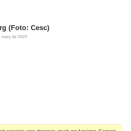
arg (Foto: Cesc)
e març de 2023
erò requereix unes despeses anuals per funcionar. S'agraeix