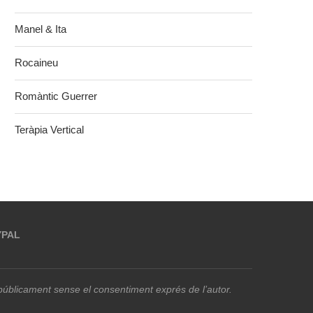
Manel & Ita
Rocaineu
Romàntic Guerrer
Teràpia Vertical
YPAL
r públicament sense el consentiment exprés de l’autor.