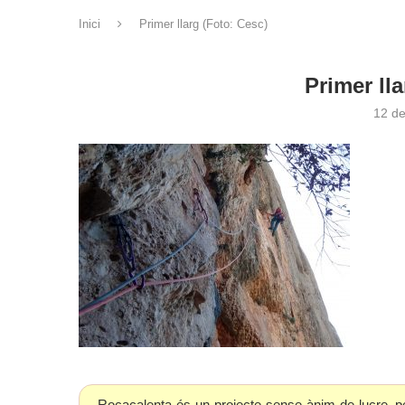
Inici
Primer llarg (Foto: Cesc)
Primer ll
12 d
Rocacalenta és un projecte sense ànim de lucre, p