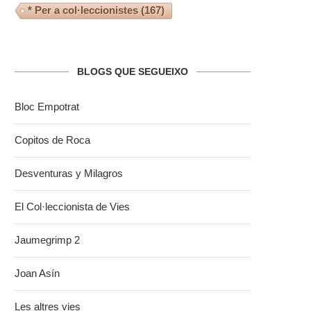
* Per a col·leccionistes
(167)
BLOGS QUE SEGUEIXO
Bloc Empotrat
Copitos de Roca
Desventuras y Milagros
El Col·leccionista de Vies
Jaumegrimp 2
Joan Asín
Les altres vies