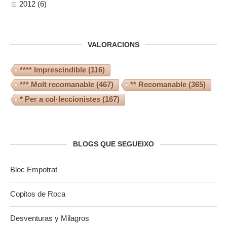
2012 (6)
VALORACIONS
**** Imprescindible
(116)
*** Molt recomanable
(467)
** Recomanable
(365)
* Per a col·leccionistes
(167)
BLOGS QUE SEGUEIXO
Bloc Empotrat
Copitos de Roca
Desventuras y Milagros