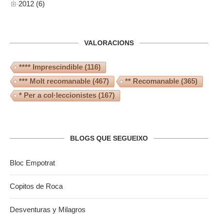
2012 (6)
VALORACIONS
**** Imprescindible
(116)
*** Molt recomanable
(467)
** Recomanable
(365)
* Per a col·leccionistes
(167)
BLOGS QUE SEGUEIXO
Bloc Empotrat
Copitos de Roca
Desventuras y Milagros