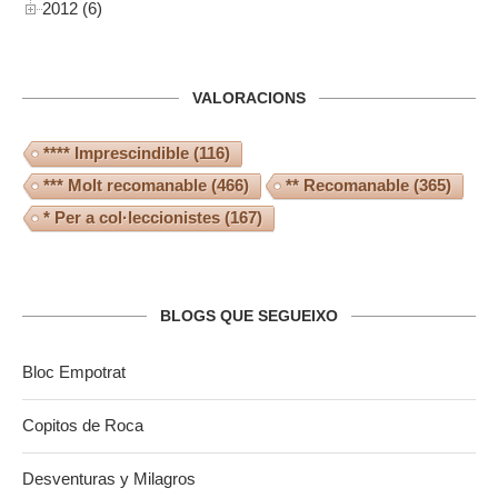
2012 (6)
VALORACIONS
**** Imprescindible
(116)
*** Molt recomanable
(466)
** Recomanable
(365)
* Per a col·leccionistes
(167)
BLOGS QUE SEGUEIXO
Bloc Empotrat
Copitos de Roca
Desventuras y Milagros