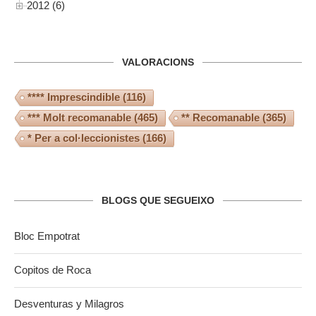
2012 (6)
VALORACIONS
**** Imprescindible
(116)
*** Molt recomanable
(465)
** Recomanable
(365)
* Per a col·leccionistes
(166)
BLOGS QUE SEGUEIXO
Bloc Empotrat
Copitos de Roca
Desventuras y Milagros