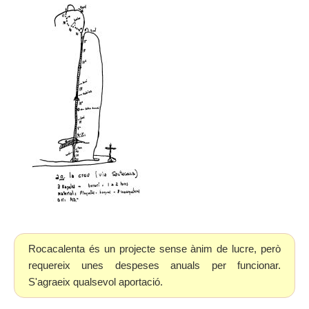
Rocacalenta és un projecte sense ànim de lucre, però
requereix unes despeses anuals per funcionar.
S'agraeix qualsevol aportació.