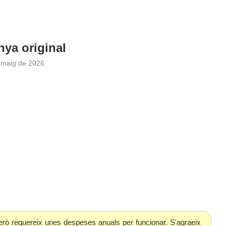
ya original
 maig de 2026
erò requereix unes despeses anuals per funcionar. S'agraeix