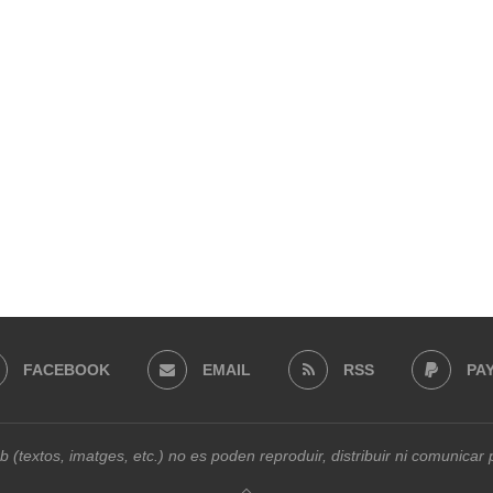
FACEBOOK
EMAIL
RSS
PA
b (textos, imatges, etc.) no es poden reproduir, distribuir ni comunica