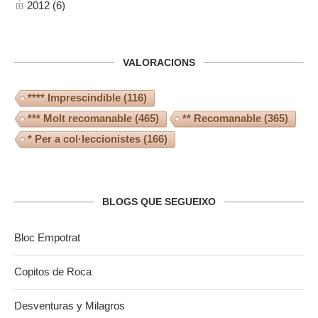
2012 (6)
VALORACIONS
**** Imprescindible
(116)
*** Molt recomanable
(465)
** Recomanable
(365)
* Per a col·leccionistes
(166)
BLOGS QUE SEGUEIXO
Bloc Empotrat
Copitos de Roca
Desventuras y Milagros