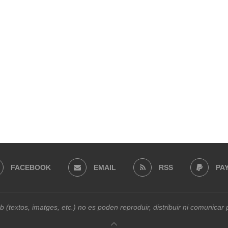
FACEBOOK
EMAIL
RSS
PA
b (textos, imatges, etc.) no es poden reproduir, distribuir ni comunica