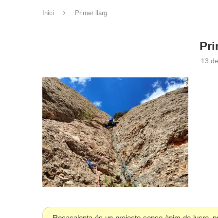
Inici
Primer llarg
Pri
13 d
Rocacalenta és un projecte sense ànim de lucre, p