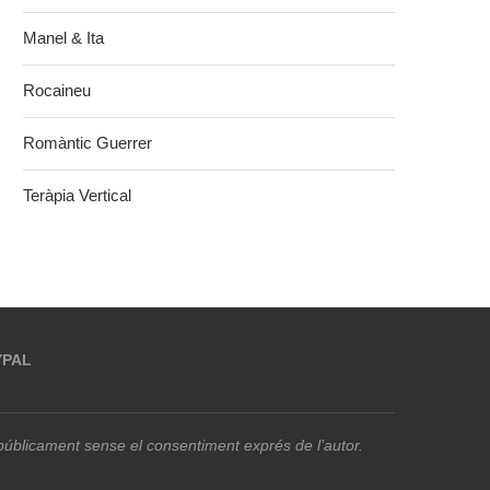
Manel & Ita
Rocaineu
Romàntic Guerrer
Teràpia Vertical
YPAL
r públicament sense el consentiment exprés de l’autor.