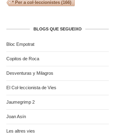
* Per a col·leccionistes
(166)
BLOGS QUE SEGUEIXO
Bloc Empotrat
Copitos de Roca
Desventuras y Milagros
El Col·leccionista de Vies
Jaumegrimp 2
Joan Asín
Les altres vies