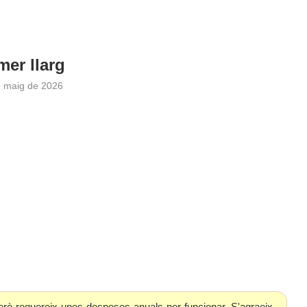
mer llarg
e maig de 2026
erò requereix unes despeses anuals per funcionar. S'agraeix