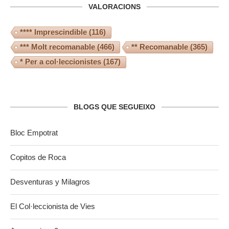
VALORACIONS
**** Imprescindible
(116)
*** Molt recomanable
(466)
** Recomanable
(365)
* Per a col·leccionistes
(167)
BLOGS QUE SEGUEIXO
Bloc Empotrat
Copitos de Roca
Desventuras y Milagros
El Col·leccionista de Vies