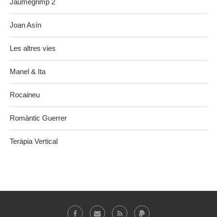
Jaumegrimp 2
Joan Asín
Les altres vies
Manel & Ita
Rocaineu
Romàntic Guerrer
Teràpia Vertical