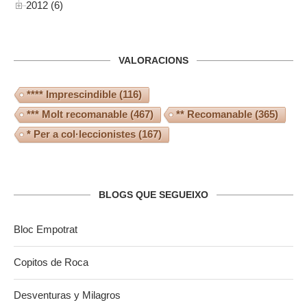
2012 (6)
VALORACIONS
**** Imprescindible
(116)
*** Molt recomanable
(467)
** Recomanable
(365)
* Per a col·leccionistes
(167)
BLOGS QUE SEGUEIXO
Bloc Empotrat
Copitos de Roca
Desventuras y Milagros