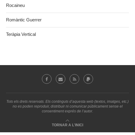
Rocaineu
Romàntic Guerrer
Teràpia Vertical
Tots els drets reservats. Els continguts d’aquesta web (textos, imatges, etc.)
no es poden reproduir, distribuir ni comunicar públicament sense el
consentiment exprés de l’autor.
TORNAR A L'INICI