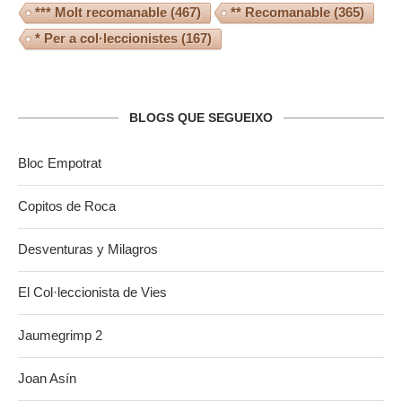
*** Molt recomanable
(467)
** Recomanable
(365)
* Per a col·leccionistes
(167)
BLOGS QUE SEGUEIXO
Bloc Empotrat
Copitos de Roca
Desventuras y Milagros
El Col·leccionista de Vies
Jaumegrimp 2
Joan Asín