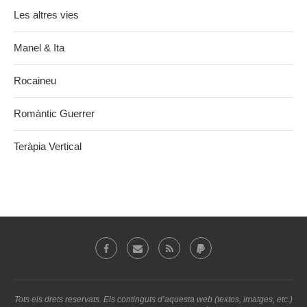
Les altres vies
Manel & Ita
Rocaineu
Romàntic Guerrer
Teràpia Vertical
Tots els drets reservats. Els continguts d’aquesta web (textos, imatges, etc.)