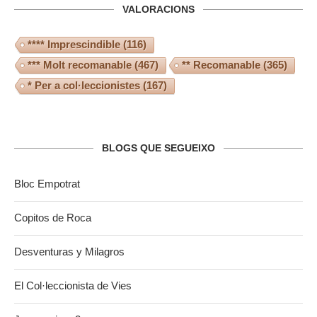
VALORACIONS
**** Imprescindible
(116)
*** Molt recomanable
(467)
** Recomanable
(365)
* Per a col·leccionistes
(167)
BLOGS QUE SEGUEIXO
Bloc Empotrat
Copitos de Roca
Desventuras y Milagros
El Col·leccionista de Vies