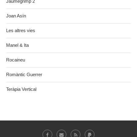
Jaumegrimp 2
Joan Asín
Les altres vies
Manel & Ita
Rocaineu
Romàntic Guerrer
Teràpia Vertical