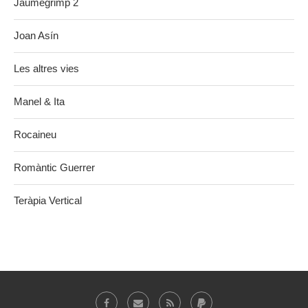
Jaumegrimp 2
Joan Asín
Les altres vies
Manel & Ita
Rocaineu
Romàntic Guerrer
Teràpia Vertical