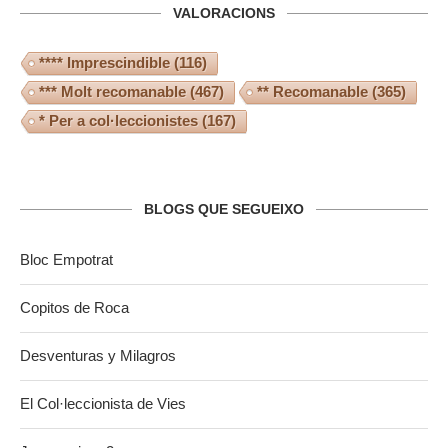
VALORACIONS
**** Imprescindible
(116)
*** Molt recomanable
(467)
** Recomanable
(365)
* Per a col·leccionistes
(167)
BLOGS QUE SEGUEIXO
Bloc Empotrat
Copitos de Roca
Desventuras y Milagros
El Col·leccionista de Vies