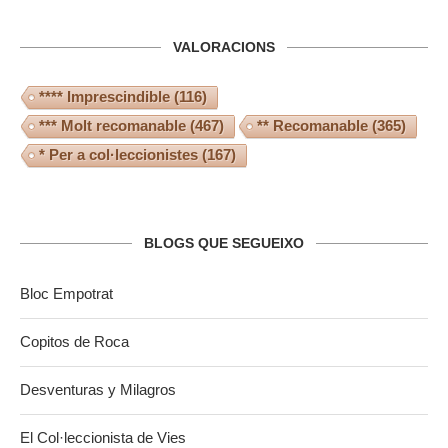
VALORACIONS
**** Imprescindible
(116)
*** Molt recomanable
(467)
** Recomanable
(365)
* Per a col·leccionistes
(167)
BLOGS QUE SEGUEIXO
Bloc Empotrat
Copitos de Roca
Desventuras y Milagros
El Col·leccionista de Vies