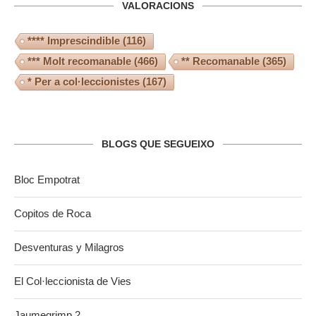
VALORACIONS
**** Imprescindible
(116)
*** Molt recomanable
(466)
** Recomanable
(365)
* Per a col·leccionistes
(167)
BLOGS QUE SEGUEIXO
Bloc Empotrat
Copitos de Roca
Desventuras y Milagros
El Col·leccionista de Vies
Jaumegrimp 2