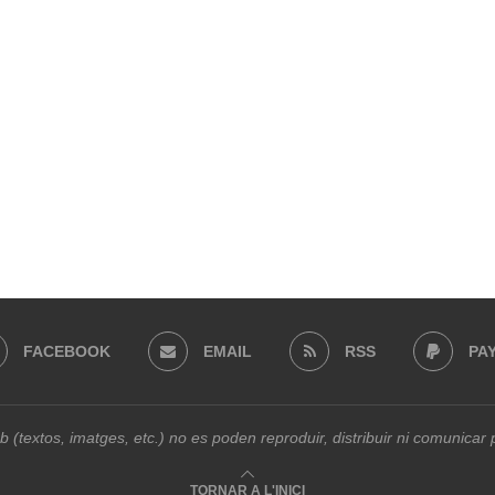
FACEBOOK
EMAIL
RSS
PA
b (textos, imatges, etc.) no es poden reproduir, distribuir ni comunica
TORNAR A L'INICI