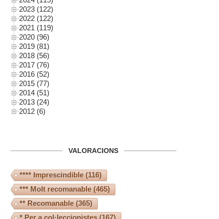
2023 (122)
2022 (122)
2021 (119)
2020 (96)
2019 (81)
2018 (56)
2017 (76)
2016 (52)
2015 (77)
2014 (51)
2013 (24)
2012 (6)
VALORACIONS
**** Imprescindible
(116)
*** Molt recomanable
(465)
** Recomanable
(365)
* Per a col·leccionistes
(167)