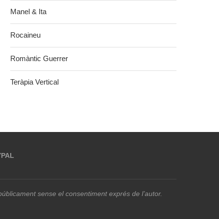
Manel & Ita
Rocaineu
Romàntic Guerrer
Teràpia Vertical
YPAL
r públicament sense el consentiment exprés de l’autor.