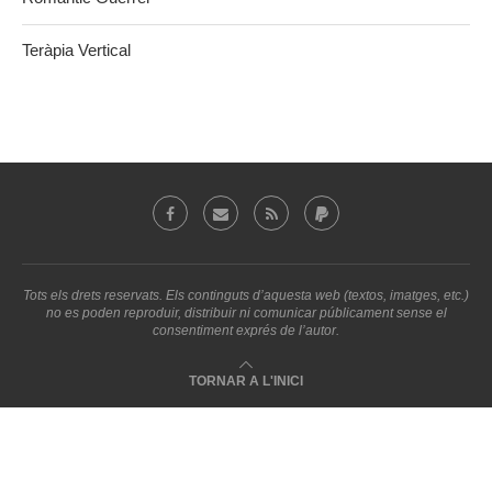
Teràpia Vertical
Tots els drets reservats. Els continguts d’aquesta web (textos, imatges, etc.)
no es poden reproduir, distribuir ni comunicar públicament sense el
consentiment exprés de l’autor.
TORNAR A L'INICI