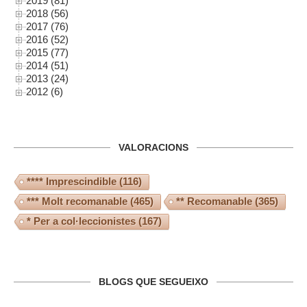
2019 (81)
2018 (56)
2017 (76)
2016 (52)
2015 (77)
2014 (51)
2013 (24)
2012 (6)
VALORACIONS
**** Imprescindible
(116)
*** Molt recomanable
(465)
** Recomanable
(365)
* Per a col·leccionistes
(167)
BLOGS QUE SEGUEIXO