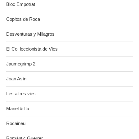
Bloc Empotrat
Copitos de Roca
Desventuras y Milagros
El Col·leccionista de Vies
Jaumegrimp 2
Joan Asín
Les altres vies
Manel & Ita
Rocaineu
Romàntic Guerrer