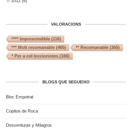
2012 (6)
VALORACIONS
**** Imprescindible
(116)
*** Molt recomanable
(465)
** Recomanable
(365)
* Per a col·leccionistes
(166)
BLOGS QUE SEGUEIXO
Bloc Empotrat
Copitos de Roca
Desventuras y Milagros