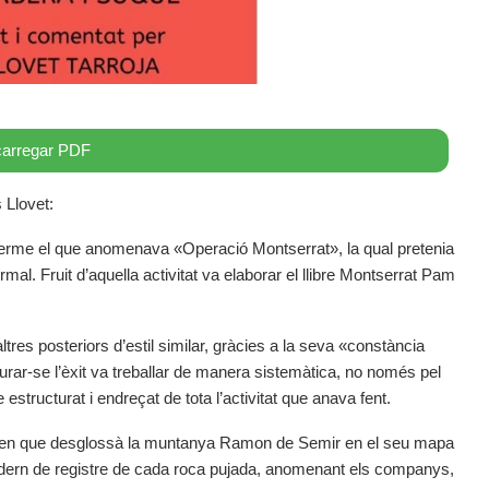
arregar PDF
 Llovet:
terme el que anomenava «Operació Montserrat», la qual pretenia
mal. Fruit d’aquella activitat va elaborar el llibre Montserrat Pam
tres posteriors d’estil similar, gràcies a la seva «constància
gurar-se l’èxit va treballar de manera sistemàtica, no només pel
 estructurat i endreçat de tota l’activitat que anava fent.
s en que desglossà la muntanya Ramon de Semir en el seu mapa
adern de registre de cada roca pujada, anomenant els companys,