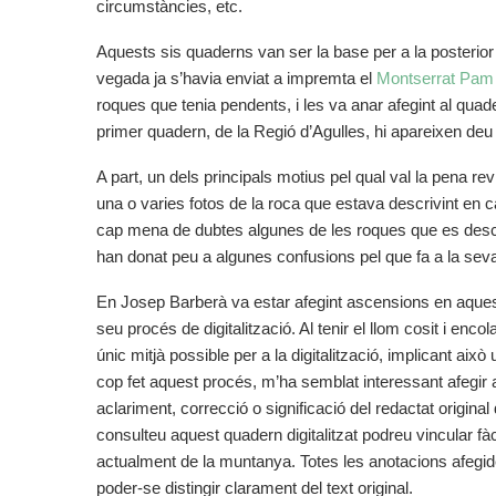
circumstàncies, etc.
Aquests sis quaderns van ser la base per a la posterio
vegada ja s’havia enviat a impremta el
Montserrat Pam
roques que tenia pendents, i les va anar afegint al qu
primer quadern, de la Regió d’Agulles, hi apareixen de
A part, un dels principals motius pel qual val la pena r
una o varies fotos de la roca que estava descrivint en cad
cap mena de dubtes algunes de les roques que es descr
han donat peu a algunes confusions pel que fa a la sev
En Josep Barberà va estar afegint ascensions en aquest 
seu procés de digitalització. Al tenir el llom cosit i enc
únic mitjà possible per a la digitalització, implicant aix
cop fet aquest procés, m’ha semblat interessant afegir a
aclariment, correcció o significació del redactat origi
consulteu aquest quadern digitalitzat podreu vincular f
actualment de la muntanya. Totes les anotacions afegides
poder-se distingir clarament del text original.