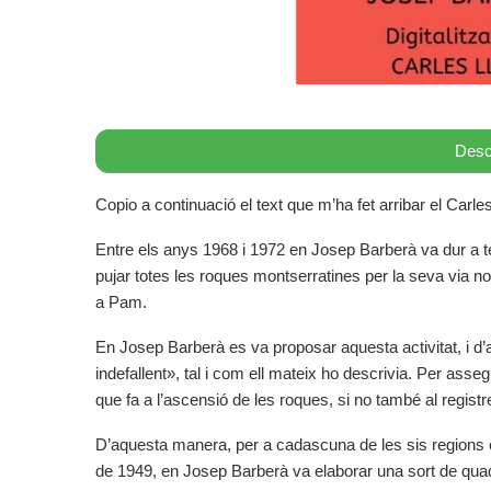
Desc
Copio a continuació el text que m’ha fet arribar el Carles
Entre els anys 1968 i 1972 en Josep Barberà va dur a 
pujar totes les roques montserratines per la seva via nor
a Pam.
En Josep Barberà es va proposar aquesta activitat, i d’al
indefallent», tal i com ell mateix ho descrivia. Per asse
que fa a l’ascensió de les roques, si no també al registre
D’aquesta manera, per a cadascuna de les sis region
de 1949, en Josep Barberà va elaborar una sort de qu