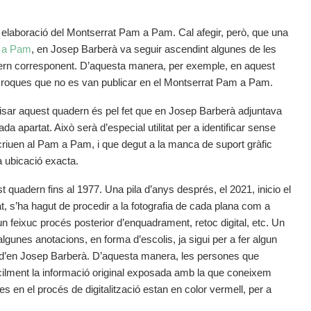
r elaboració del Montserrat Pam a Pam. Cal afegir, però, que una
 a Pam
, en Josep Barberà va seguir ascendint algunes de les
adern corresponent. D’aquesta manera, per exemple, en aquest
u roques que no es van publicar en el Montserrat Pam a Pam.
evisar aquest quadern és pel fet que en Josep Barberà adjuntava
a apartat. Això serà d’especial utilitat per a identificar sense
iuen al Pam a Pam, i que degut a la manca de suport gràfic
a ubicació exacta.
quadern fins al 1977. Una pila d’anys després, el 2021, inicio el
olat, s’ha hagut de procedir a la fotografia de cada plana com a
ò un feixuc procés posterior d’enquadrament, retoc digital, etc. Un
lgunes anotacions, en forma d’escolis, ja sigui per a fer algun
nal d’en Josep Barberà. D’aquesta manera, les persones que
àcilment la informació original exposada amb la que coneixem
 en el procés de digitalització estan en color vermell, per a