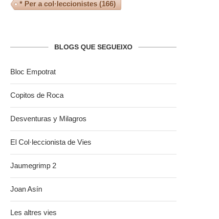
* Per a col·leccionistes
(166)
BLOGS QUE SEGUEIXO
Bloc Empotrat
Copitos de Roca
Desventuras y Milagros
El Col·leccionista de Vies
Jaumegrimp 2
Joan Asín
Les altres vies