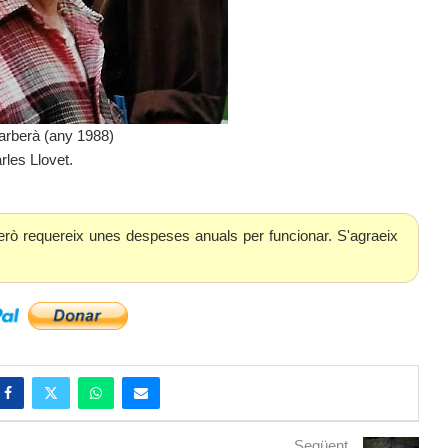
arberà (any 1988)
rles Llovet.
erò requereix unes despeses anuals per funcionar. S'agraeix
Següent