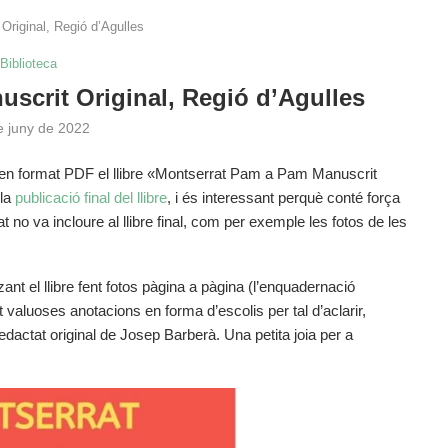
riginal, Regió d’Agulles
Biblioteca
scrit Original, Regió d’Agulles
e juny de 2022
 en format PDF el llibre «Montserrat Pam a Pam Manuscrit
 la
publicació final del llibre
, i és interessant perquè conté força
t no va incloure al llibre final, com per exemple les fotos de les
tzant el llibre fent fotos pàgina a pàgina (l’enquadernació
int valuoses anotacions en forma d’escolis per tal d’aclarir,
redactat original de Josep Barberà. Una petita joia per a