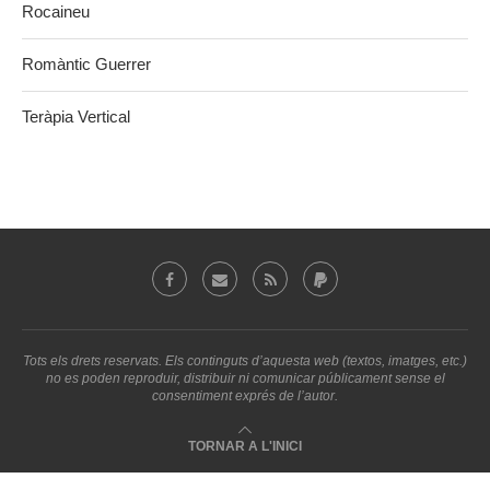
Rocaineu
Romàntic Guerrer
Teràpia Vertical
Tots els drets reservats. Els continguts d’aquesta web (textos, imatges, etc.)
no es poden reproduir, distribuir ni comunicar públicament sense el
consentiment exprés de l’autor.
TORNAR A L'INICI