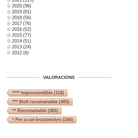
2020 (96)
2019 (81)
2018 (56)
2017 (76)
2016 (52)
2015 (77)
2014 (51)
2013 (24)
2012 (6)
VALORACIONS
**** Imprescindible
(116)
*** Molt recomanable
(465)
** Recomanable
(365)
* Per a col·leccionistes
(166)