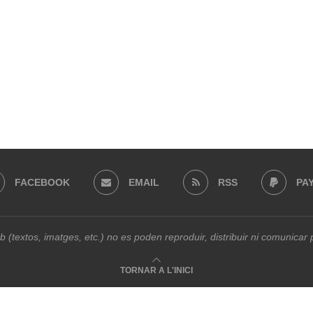
FACEBOOK
EMAIL
RSS
PA
b (textos, imatges, etc.) no es poden reproduir, distribuir ni comunica
TORNAR A L'INICI