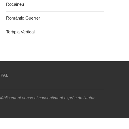
Rocaineu
Romàntic Guerrer
Teràpia Vertical
YPAL
r públicament sense el consentiment exprés de l’autor.