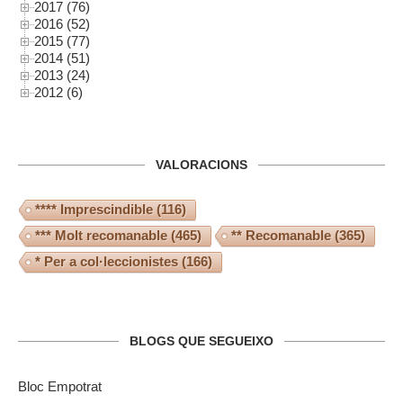
2017 (76)
2016 (52)
2015 (77)
2014 (51)
2013 (24)
2012 (6)
VALORACIONS
**** Imprescindible
(116)
*** Molt recomanable
(465)
** Recomanable
(365)
* Per a col·leccionistes
(166)
BLOGS QUE SEGUEIXO
Bloc Empotrat