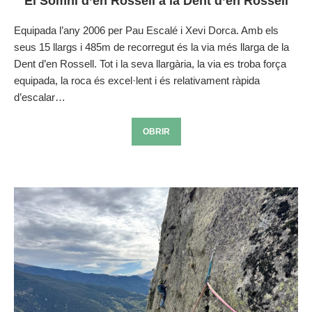
El Somni d’en Rossell a la Dent d’en Rossell
Equipada l’any 2006 per Pau Escalé i Xevi Dorca. Amb els
seus 15 llargs i 485m de recorregut és la via més llarga de la
Dent d’en Rossell. Tot i la seva llargària, la via es troba força
equipada, la roca és excel·lent i és relativament ràpida
d’escalar…
OBRIR