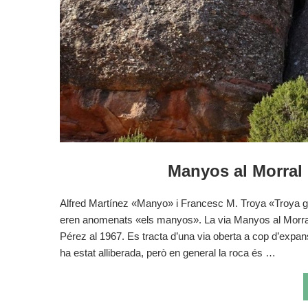
Manyos al Morral 
Alfred Martínez «Manyo» i Francesc M. Troya «Troya 
eren anomenats «els manyos». La via Manyos al Morral
Pérez al 1967. Es tracta d’una via oberta a cop d’expansió
ha estat alliberada, però en general la roca és …