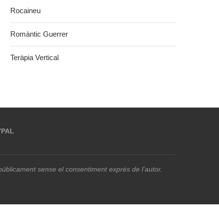
Rocaineu
Romàntic Guerrer
Teràpia Vertical
YPAL
r públicament sense el consentiment exprés de l’autor.