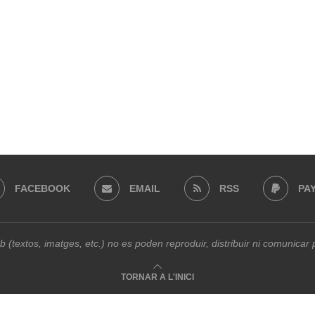
FACEBOOK
EMAIL
RSS
PA
b (textos, imatges, etc.) no es poden reproduir, distribuir ni comunica
TORNAR A L'INICI