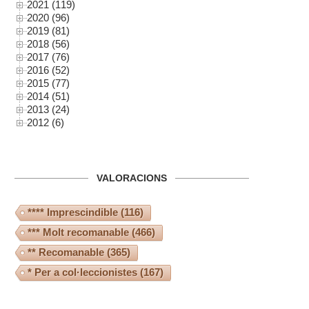
2021 (119)
2020 (96)
2019 (81)
2018 (56)
2017 (76)
2016 (52)
2015 (77)
2014 (51)
2013 (24)
2012 (6)
VALORACIONS
**** Imprescindible
(116)
*** Molt recomanable
(466)
** Recomanable
(365)
* Per a col·leccionistes
(167)