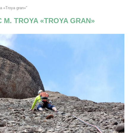
a «Troya gran»"
 M. TROYA «TROYA GRAN»