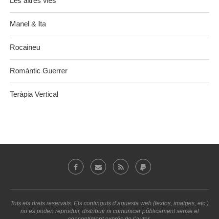
Les altres vies
Manel & Ita
Rocaineu
Romàntic Guerrer
Teràpia Vertical
Tots els drets reservats. Els continguts d’aquesta web (textos, imatges, etc.)
no es poden reproduir, distribuir ni comunicar públicament sense el
consentiment exprés de l’autor.