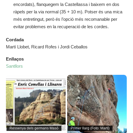
encordats), flanquegem la Castellassa i baixem en dos
ràpels per la via normal (35 + 10 m). Potser és una mica
més entretingut, però és l’opció més recomanable per
evitar problemes en la recuperació de les cordes.
Cordada
Martí Llobet, Ricard Rofes i Jordi Ceballos
Enllaços
Santllors
Ressenya dels germans Masó
Primer llarg (Foto: Martí)