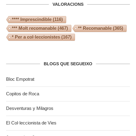
VALORACIONS
**** Imprescindible
(116)
*** Molt recomanable
(467)
** Recomanable
(365)
* Per a col·leccionistes
(167)
BLOGS QUE SEGUEIXO
Bloc Empotrat
Copitos de Roca
Desventuras y Milagros
El Col·leccionista de Vies