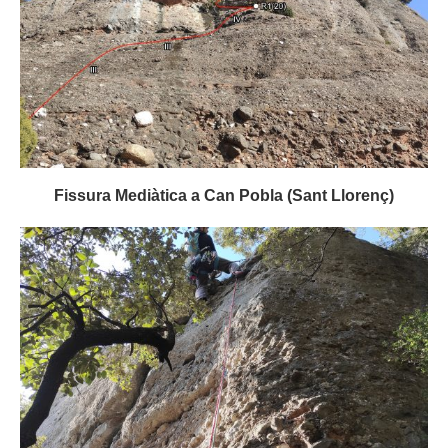
Fissura Mediàtica a Can Pobla (Sant Llorenç)