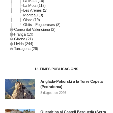
La Mata (16)
La Mola (112)
Les Arenes (2)
Montcau (3)
Obac (19)
Obits - Fogueroses (8)
Comunitat Valenciana (2)
França (19)
Girona (21)
Lleida (244)
Tarragona (26)
ULTIMES PUBLICACIONS
Anglada-Pokorski a la Torre Capeta
(Pedraforca)
8 d'agost de 2026
Queraltina al Castell Berguedà (Serra