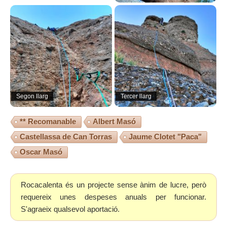
Segon llarg
Tercer llarg
** Recomanable
Albert Masó
Castellassa de Can Torras
Jaume Clotet "Paca"
Oscar Masó
Rocacalenta és un projecte sense ànim de lucre, però
requereix unes despeses anuals per funcionar.
S'agraeix qualsevol aportació.