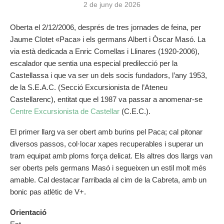
2 de juny de 2026
Oberta el 2/12/2006, després de tres jornades de feina, per
Jaume Clotet «Paca» i els germans Albert i Òscar Masó. La
via està dedicada a Enric Comellas i Llinares (1920-2006),
escalador que sentia una especial predilecció per la
Castellassa i que va ser un dels socis fundadors, l’any 1953,
de la S.E.A.C. (Secció Excursionista de l’Ateneu
Castellarenc), entitat que el 1987 va passar a anomenar-se
Centre Excursionista de Castellar
(C.E.C.).
El primer llarg va ser obert amb burins pel Paca; cal pitonar
diversos passos, col·locar xapes recuperables i superar un
tram equipat amb ploms força delicat. Els altres dos llargs van
ser oberts pels germans Masó i segueixen un estil molt més
amable. Cal destacar l’arribada al cim de la Cabreta, amb un
bonic pas atlètic de V+.
Orientació