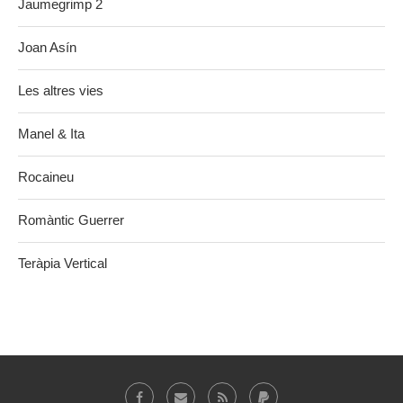
Jaumegrimp 2
Joan Asín
Les altres vies
Manel & Ita
Rocaineu
Romàntic Guerrer
Teràpia Vertical