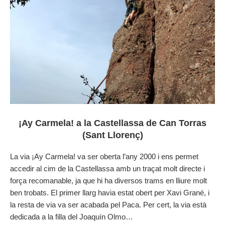
¡Ay Carmela! a la Castellassa de Can Torras
(Sant Llorenç)
La via ¡Ay Carmela! va ser oberta l’any 2000 i ens permet
accedir al cim de la Castellassa amb un traçat molt directe i
força recomanable, ja que hi ha diversos trams en lliure molt
ben trobats. El primer llarg havia estat obert per Xavi Grané, i
la resta de via va ser acabada pel Paca. Per cert, la via està
dedicada a la filla del Joaquín Olmo…