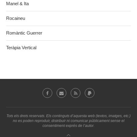
Manel & Ita
Rocaineu
Romàntic Guerrer
Teràpia Vertical
Tots els drets reservats. Els continguts d’aquesta web (textos, imatges, etc.)
no es poden reproduir, distribuir ni comunicar públicament sense el
consentiment exprés de l’autor.